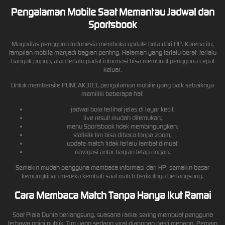
Pengalaman Mobile Saat Memantau Jadwal dan
Sportsbook
Mayoritas pengguna Indonesia membuka update bola dari HP. Karena itu,
tampilan mobile menjadi bagian penting. Halaman yang terlalu berat, terlalu
banyak popup, atau terlalu padat informasi bisa membuat pengguna cepat
keluar.
Untuk membersite PUNCAK303, pengalaman mobile yang baik sebaiknya
memiliki beberapa hal:
jadwal bola terlihat jelas di layar kecil;
live result mudah ditemukan;
menu Sportsbook tidak membingungkan;
statistik tim bisa dibaca tanpa zoom;
update match tidak terlalu lambat dimuat;
navigasi antar bagian tetap ringan.
Semakin mudah pengguna membaca informasi dari HP, semakin besar
kemungkinan mereka kembali saat match berikutnya berlangsung.
Cara Membaca Match Tanpa Hanya Ikut Ramai
Saat Piala Dunia berlangsung, suasana ramai sering membuat pengguna
terbawa opini publik. Tim yang sedang viral dianggap pasti menang. Pemain