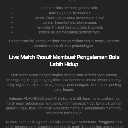
performa lima pertandingan terakhir;
jumlah gol dan kebobolan;
pemain kunci yang sering menentukan hasil;
catatan head-to-head jika tersedia;
kekuatan tim saat fase grup atau knockout;
kondisi skuad menjelang pertandingan.
Dengan cara ini, pengguna tidak hanya melihat angka, tetapi juga bisa
membaca cerita di balik pertandingan.
Live Match Result Membuat Pengalaman Bola
Lebih Hidup
Live match result menjadi bagian penting saat pertandingan sedang
berlangsung. Pengguna yang tidak bisa menonton secara penuh biasanya
tetap ingin tahu skor terbaru, jalannya pertandingan, dan momen penting
yang terjadi.
Halaman PUNCAK303 untuk Piala Dunia 2026 bisa menempatkan live
match result sebagai elemen utama. Informasi seperti gol, kartu, pergantian
pemain, injury time, dan hasil akhir akan membuat pengalaman memantau
bola terasa lebih hidup.
Namun, live result juga perlu disajikan dengan sederhana. Pengguna tidak
selalu membutuhkan tampilan yang terlalu rumit. Yang penting adalah cepat